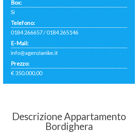
Box:
Sì
Telefono:
0184 266657
/
0184 265146
E-Mail:
info@agenzianike.it
Prezzo:
€ 350.000,00
Descrizione Appartamento
Bordighera