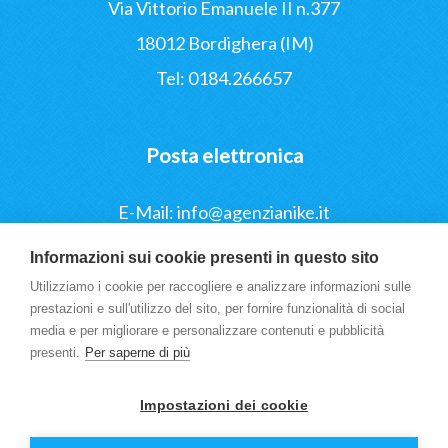
Via Vittorio Emanuele II n.377
18012 Bordighera (IM)
Tel: 0184.266657
Posta elettronica
E-Mail:
info@agenzianike.it
Pec: agenzianike@pec.it
Informazioni sui cookie presenti in questo sito
Utilizziamo i cookie per raccogliere e analizzare informazioni sulle
prestazioni e sull'utilizzo del sito, per fornire funzionalità di social
media e per migliorare e personalizzare contenuti e pubblicità
presenti.
Per saperne di più
Impostazioni dei cookie